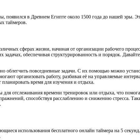
ы, появился в Древнем Египте около 1500 года до нашей эры. Э
х таймеров.
личных сферах жизни, начиная от организации рабочего процес
х задачах, обеспечивая структурированность и порядок. Давайт
о облегчить повседневные задачи. С их помощью можно установ
гают организовать работу, разбивая её на управляемые интерва
планировать время для изучения и отдыха.
ы для отслеживания времени тренировок или отдыха, что помог
пражнений, способствуя расслаблению и снижению стресса. Та
.
ающиеся использования бесплатного онлайн таймера на 5 секунд
.