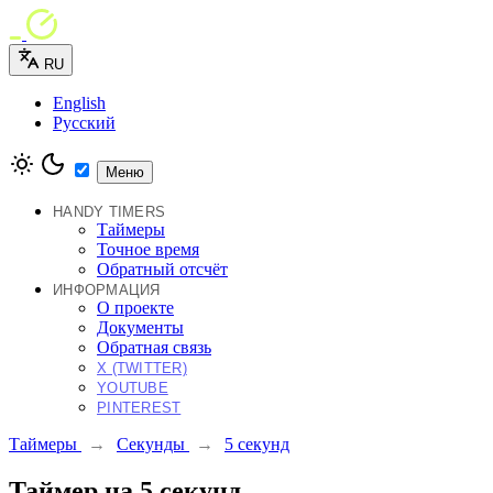
RU
English
Русский
Меню
HANDY TIMERS
Таймеры
Точное время
Обратный отсчёт
ИНФОРМАЦИЯ
О проекте
Документы
Обратная связь
X (TWITTER)
YOUTUBE
PINTEREST
Таймеры
→
Секунды
→
5 секунд
Таймер на 5 секунд