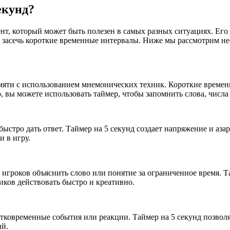
И
екунд?
нт, который может быть полезен в самых разных ситуациях. Его
о засечь короткие временные интервалы. Ниже мы рассмотрим не
амяти с использованием мнемонических техник. Короткие врем
 вы можете использовать таймер, чтобы запомнить слова, числа
MERS
ыстро дать ответ. Таймер на 5 секунд создает напряжение и аза
 в игру.
игроков объяснить слово или понятие за ограниченное время. Та
ников действовать быстро и креативно.
ковременные события или реакции. Таймер на 5 секунд позволя
ий.