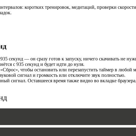
нтервалов: коротких тренировок, медитаций, проверки скорости
И
ладок.
нд
35 секунд — он сразу готов к запуску, ничего скачивать не нуж
тся с 935 секунд и будет идти до нуля.
«Сброс», чтобы остановить или перезапустить таймер в любой м
уковой сигнал и громкость или отключите звук полностью.
MERS
ый сигнал. Оставшееся время также видно во вкладке браузера
нд