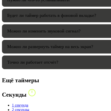
Будет ли таймер работать в фоновой вкладке?
Можно ли изменить звуковой сигнал?
Можно ли развернуть таймер на весь экран?
Точно ли работает отсчёт?
Ещё таймеры
Секунды
1 секунда
2 секунды