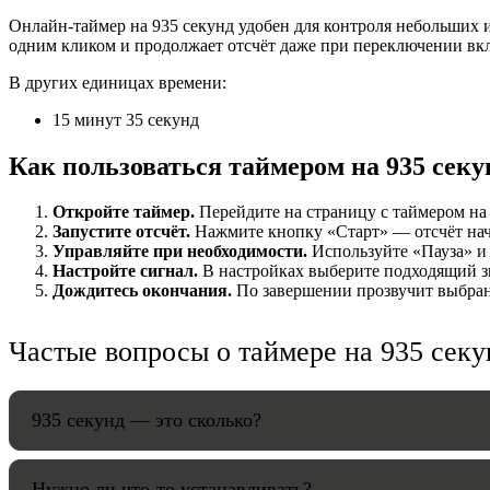
Онлайн-таймер на 935 секунд удобен для контроля небольших и
НАСТРОЙК
одним кликом и продолжает отсчёт даже при переключении вк
В других единицах времени:
Звуки:
15 минут 35 секунд
Как пользоваться таймером на 935 секу
Громкость:
Откройте таймер.
Перейдите на страницу с таймером на 9
Запустите отсчёт.
Нажмите кнопку «Старт» — отсчёт начнё
Управляйте при необходимости.
Используйте «Пауза» и 
Настройте сигнал.
В настройках выберите подходящий зв
HANDY TI
Дождитесь окончания.
По завершении прозвучит выбранн
Частые вопросы о таймере на 935 секу
935 секунд — это сколько?
Нужно ли что-то устанавливать?