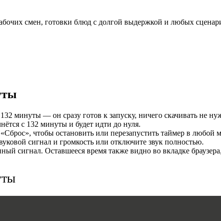
И
абочих смен, готовки блюд с долгой выдержкой и любых сценари
уты
132 минуты — он сразу готов к запуску, ничего скачивать не ну
ётся с 132 минуты и будет идти до нуля.
MERS
«Сброс», чтобы остановить или перезапустить таймер в любой м
уковой сигнал и громкость или отключите звук полностью.
ый сигнал. Оставшееся время также видно во вкладке браузера
уты