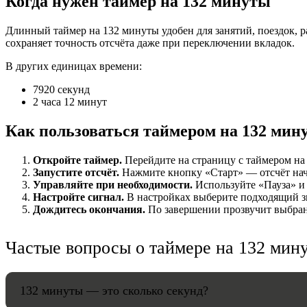
Когда нужен таймер на 132 минуты
НАСТРОЙК
Длинный таймер на 132 минуты удобен для занятий, поездок, р
сохраняет точность отсчёта даже при переключении вкладок.
Звуки:
В других единицах времени:
7920 секунд
2 часа 12 минут
Громкость:
Как пользоваться таймером на 132 мин
Откройте таймер.
Перейдите на страницу с таймером на 
Запустите отсчёт.
Нажмите кнопку «Старт» — отсчёт начн
HANDY TI
Управляйте при необходимости.
Используйте «Пауза» и 
Настройте сигнал.
В настройках выберите подходящий зв
Дождитесь окончания.
По завершении прозвучит выбранн
Частые вопросы о таймере на 132 мин
132 минуты — это сколько секунд?