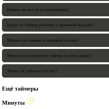
Нужно ли что-то устанавливать?
Будет ли таймер работать в фоновой вкладке?
Можно ли изменить звуковой сигнал?
Можно ли развернуть таймер на весь экран?
Точно ли работает отсчёт?
Ещё таймеры
Минуты