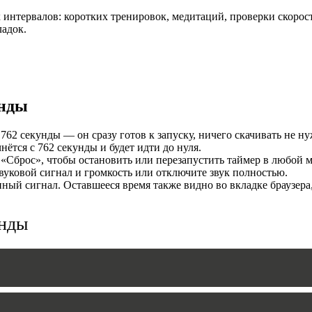
интервалов: коротких тренировок, медитаций, проверки скорост
И
ладок.
унды
762 секунды — он сразу готов к запуску, ничего скачивать не ну
ётся с 762 секунды и будет идти до нуля.
«Сброс», чтобы остановить или перезапустить таймер в любой м
уковой сигнал и громкость или отключите звук полностью.
MERS
ый сигнал. Оставшееся время также видно во вкладке браузера
унды