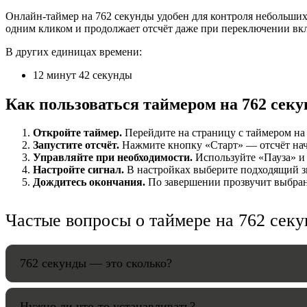
Онлайн-таймер на 762 секунды удобен для контроля небольших 
НАСТРОЙК
одним кликом и продолжает отсчёт даже при переключении вк
В других единицах времени:
Звуки:
12 минут 42 секунды
Как пользоваться таймером на 762 сек
Громкость:
Откройте таймер.
Перейдите на страницу с таймером на 
Запустите отсчёт.
Нажмите кнопку «Старт» — отсчёт начн
Управляйте при необходимости.
Используйте «Пауза» и 
Настройте сигнал.
В настройках выберите подходящий зв
HANDY TI
Дождитесь окончания.
По завершении прозвучит выбранн
Частые вопросы о таймере на 762 сек
762 секунды — это сколько?
Нужно ли что-то устанавливать?