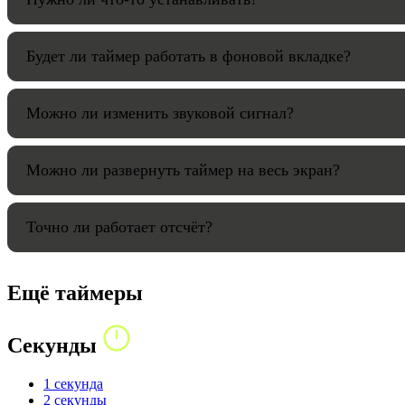
Будет ли таймер работать в фоновой вкладке?
Можно ли изменить звуковой сигнал?
Можно ли развернуть таймер на весь экран?
Точно ли работает отсчёт?
Ещё таймеры
Секунды
1 секунда
2 секунды