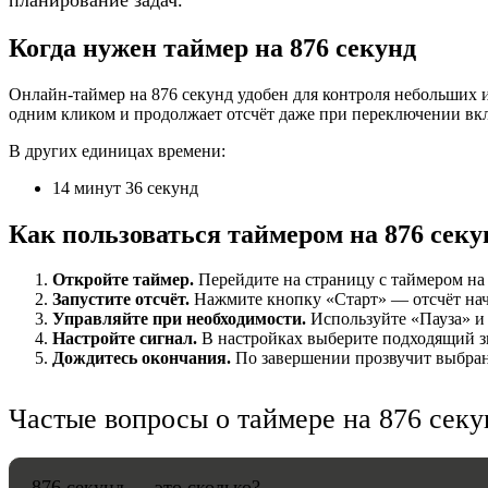
Когда нужен таймер на 876 секунд
НАСТРОЙК
Звуки:
Онлайн-таймер на 876 секунд удобен для контроля небольших и
одним кликом и продолжает отсчёт даже при переключении вк
В других единицах времени:
Громкость:
14 минут 36 секунд
Как пользоваться таймером на 876 секу
Откройте таймер.
Перейдите на страницу с таймером на 8
HANDY TI
Запустите отсчёт.
Нажмите кнопку «Старт» — отсчёт начнё
Управляйте при необходимости.
Используйте «Пауза» и 
Настройте сигнал.
В настройках выберите подходящий зв
Дождитесь окончания.
По завершении прозвучит выбранн
Частые вопросы о таймере на 876 секу
876 секунд — это сколько?