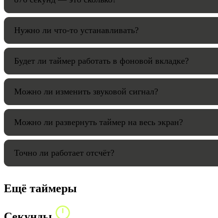
Нужно ли что-то устанавливать?
Будет ли таймер работать в фоновой вкладке?
Можно ли изменить звуковой сигнал?
Можно ли развернуть таймер на весь экран?
Точно ли работает отсчёт?
Ещё таймеры
Секунды