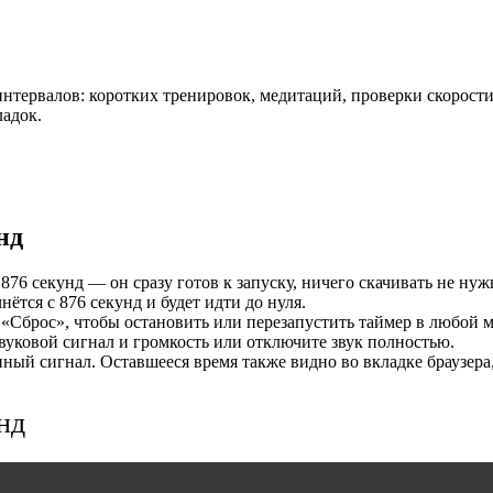
И
нтервалов: коротких тренировок, медитаций, проверки скорости
ладок.
нд
76 секунд — он сразу готов к запуску, ничего скачивать не нуж
MERS
тся с 876 секунд и будет идти до нуля.
«Сброс», чтобы остановить или перезапустить таймер в любой м
уковой сигнал и громкость или отключите звук полностью.
ый сигнал. Оставшееся время также видно во вкладке браузера
нд