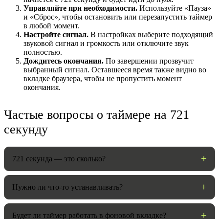
Управляйте при необходимости.
Используйте «Пауза»
и «Сброс», чтобы остановить или перезапустить таймер
в любой момент.
Настройте сигнал.
В настройках выберите подходящий
звуковой сигнал и громкость или отключите звук
полностью.
Дождитесь окончания.
По завершении прозвучит
выбранный сигнал. Оставшееся время также видно во
вкладке браузера, чтобы не пропустить момент
окончания.
Частые вопросы о таймере на 721
НАСТРОЙКИ
секунду
Звуки:
721 секунда — это сколько?
Громкость:
Нужно ли что-то устанавливать?
Будет ли таймер работать в фоновой вкладке?