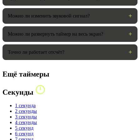
Можно ли изменить звуковой сигнал?
Можно ли развернуть таймер на весь экран?
Точно ли работает отсчёт?
Ещё таймеры
Секунды
1 секунда
2 секунды
3 секунды
4 секунды
5 секунд
6 секунд
7 секунд