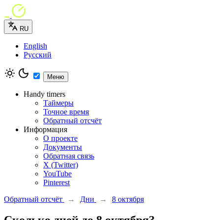
RU
English
Русский
Меню
Handy timers
Таймеры
Точное время
Обратный отсчёт
Информация
О проекте
Документы
Обратная связь
X (Twitter)
YouTube
Pinterest
Обратный отсчёт
→
Дни
→
8 октября
Сколько дней до 8 октября?