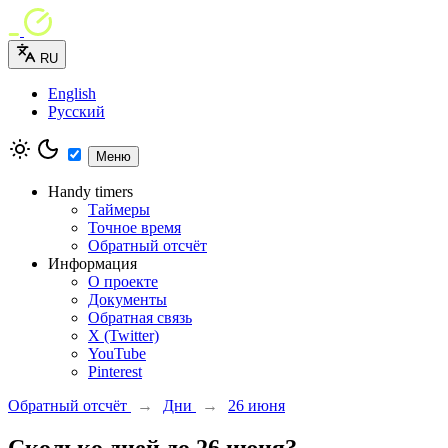
RU
English
Русский
Меню
Handy timers
Таймеры
Точное время
Обратный отсчёт
Информация
О проекте
Документы
Обратная связь
X (Twitter)
YouTube
Pinterest
Обратный отсчёт
→
Дни
→
26 июня
Сколько дней до 26 июня?