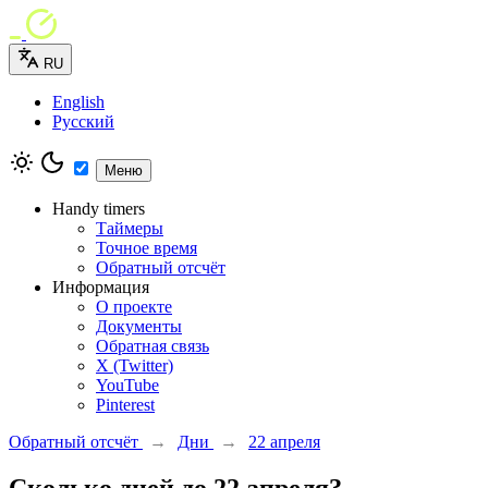
RU
English
Русский
Меню
Handy timers
Таймеры
Точное время
Обратный отсчёт
Информация
О проекте
Документы
Обратная связь
X (Twitter)
YouTube
Pinterest
Обратный отсчёт
→
Дни
→
22 апреля
Сколько дней до 22 апреля?