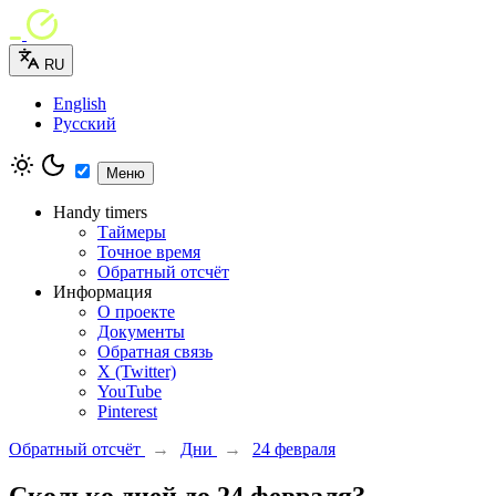
RU
English
Русский
Меню
Handy timers
Таймеры
Точное время
Обратный отсчёт
Информация
О проекте
Документы
Обратная связь
X (Twitter)
YouTube
Pinterest
Обратный отсчёт
→
Дни
→
24 февраля
Сколько дней до 24 февраля?