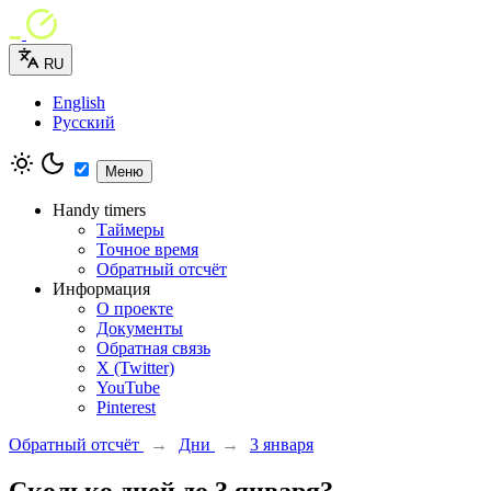
RU
English
Русский
Меню
Handy timers
Таймеры
Точное время
Обратный отсчёт
Информация
О проекте
Документы
Обратная связь
X (Twitter)
YouTube
Pinterest
Обратный отсчёт
→
Дни
→
3 января
Сколько дней до 3 января?