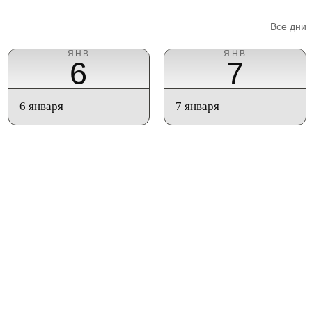
Все дни
ЯНВ
ЯНВ
6
7
6 января
7 января