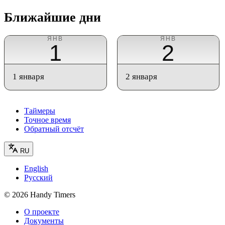
Ближайшие дни
ЯНВ
ЯНВ
1
2
1 января
2 января
Таймеры
Точное время
Обратный отсчёт
RU
English
Русский
©
2026
Handy Timers
О проекте
Документы