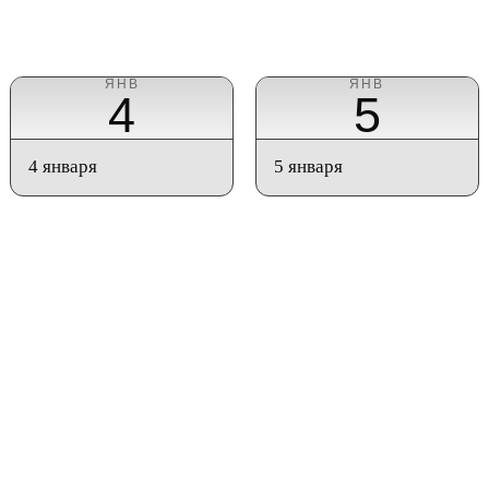
ЯНВ
ЯНВ
4
5
4 января
5 января