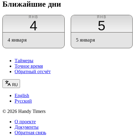
Ближайшие дни
ЯНВ
ЯНВ
4
5
4 января
5 января
Таймеры
Точное время
Обратный отсчёт
RU
English
Русский
©
2026
Handy Timers
О проекте
Документы
Обратная связь