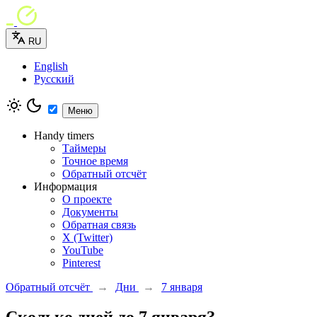
RU
English
Русский
Меню
Handy timers
Таймеры
Точное время
Обратный отсчёт
Информация
О проекте
Документы
Обратная связь
X (Twitter)
YouTube
Pinterest
Обратный отсчёт
→
Дни
→
7 января
Сколько дней до 7 января?