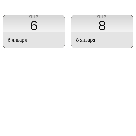
ЯНВ
ЯНВ
6
8
6 января
8 января