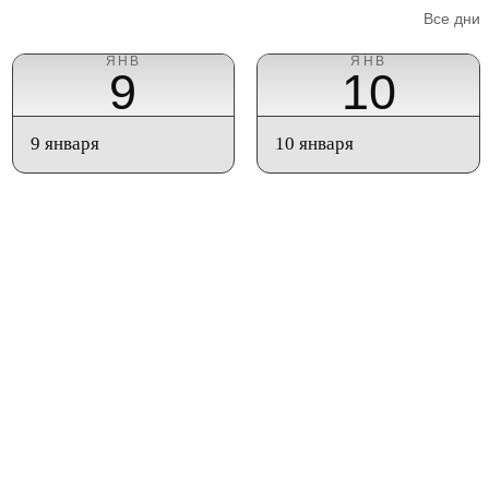
Все дни
ЯНВ
ЯНВ
9
10
9 января
10 января