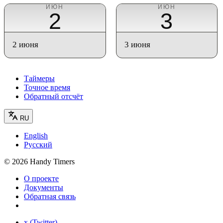
ИЮН
ИЮН
2
3
2 июня
3 июня
Таймеры
Точное время
Обратный отсчёт
RU
English
Русский
©
2026
Handy Timers
О проекте
Документы
Обратная связь
x (Twitter)