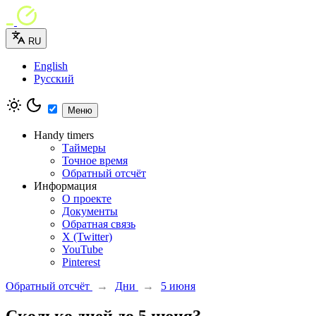
RU
English
Русский
Меню
Handy timers
Таймеры
Точное время
Обратный отсчёт
Информация
О проекте
Документы
Обратная связь
X (Twitter)
YouTube
Pinterest
Обратный отсчёт
→
Дни
→
5 июня
Сколько дней до 5 июня?