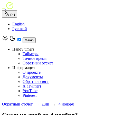
RU
English
Русский
Меню
Handy timers
Таймеры
Точное время
Обратный отсчёт
Информация
О проекте
Документы
Обратная связь
X (Twitter)
YouTube
Pinterest
Обратный отсчёт
→
Дни
→
4 ноября
Сколько дней до 4 ноября?