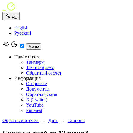
RU
English
Русский
Меню
Handy timers
Таймеры
Точное время
Обратный отсчёт
Информация
О проекте
Документы
Обратная связь
X (Twitter)
YouTube
Pinterest
Обратный отсчёт
→
Дни
→
12 июня
Сколько дней до 12 июня?