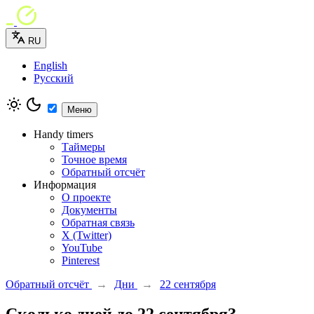
RU
English
Русский
Меню
Handy timers
Таймеры
Точное время
Обратный отсчёт
Информация
О проекте
Документы
Обратная связь
X (Twitter)
YouTube
Pinterest
Обратный отсчёт
→
Дни
→
22 сентября
Сколько дней до 22 сентября?