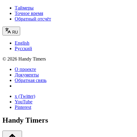
Таймеры
Точное время
Обратный отсчёт
RU
English
Русский
©
2026
Handy Timers
О проекте
Документы
Обратная связь
x (Twitter)
YouTube
Pinterest
Handy Timers