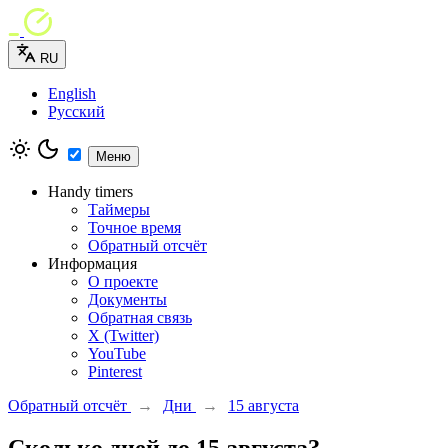
RU
English
Русский
Меню
Handy timers
Таймеры
Точное время
Обратный отсчёт
Информация
О проекте
Документы
Обратная связь
X (Twitter)
YouTube
Pinterest
Обратный отсчёт
→
Дни
→
15 августа
Сколько дней до 15 августа?