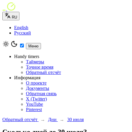
RU
English
Русский
Меню
Handy timers
Таймеры
Точное время
Обратный отсчёт
Информация
О проекте
Документы
Обратная связь
X (Twitter)
YouTube
Pinterest
Обратный отсчёт
→
Дни
→
30 июля
Сколько дней до 30 июля?