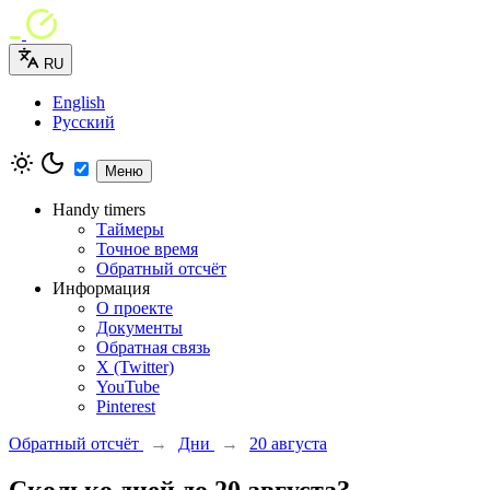
RU
English
Русский
Меню
Handy timers
Таймеры
Точное время
Обратный отсчёт
Информация
О проекте
Документы
Обратная связь
X (Twitter)
YouTube
Pinterest
Обратный отсчёт
→
Дни
→
20 августа
Сколько дней до 20 августа?