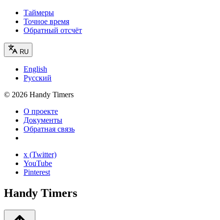
Таймеры
Точное время
Обратный отсчёт
RU
English
Русский
©
2026
Handy Timers
О проекте
Документы
Обратная связь
x (Twitter)
YouTube
Pinterest
Handy Timers