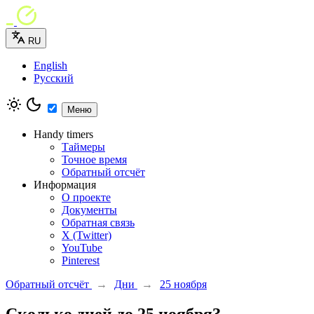
RU
English
Русский
Меню
Handy timers
Таймеры
Точное время
Обратный отсчёт
Информация
О проекте
Документы
Обратная связь
X (Twitter)
YouTube
Pinterest
Обратный отсчёт
→
Дни
→
25 ноября
Сколько дней до 25 ноября?