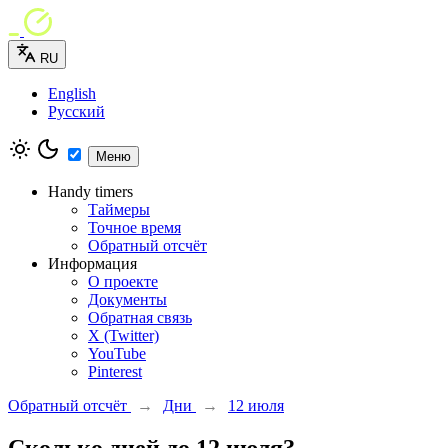
RU
English
Русский
Меню
Handy timers
Таймеры
Точное время
Обратный отсчёт
Информация
О проекте
Документы
Обратная связь
X (Twitter)
YouTube
Pinterest
Обратный отсчёт
→
Дни
→
12 июля
Сколько дней до 12 июля?