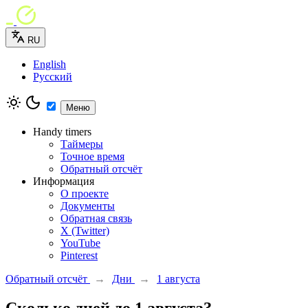
RU
English
Русский
Меню
Handy timers
Таймеры
Точное время
Обратный отсчёт
Информация
О проекте
Документы
Обратная связь
X (Twitter)
YouTube
Pinterest
Обратный отсчёт
→
Дни
→
1 августа
Сколько дней до 1 августа?