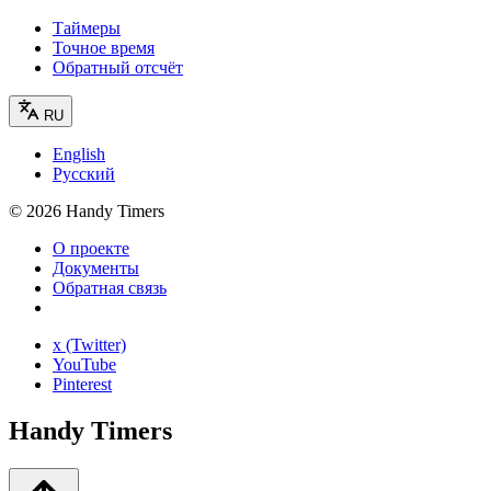
Таймеры
Точное время
Обратный отсчёт
RU
English
Русский
©
2026
Handy Timers
О проекте
Документы
Обратная связь
x (Twitter)
YouTube
Pinterest
Handy Timers