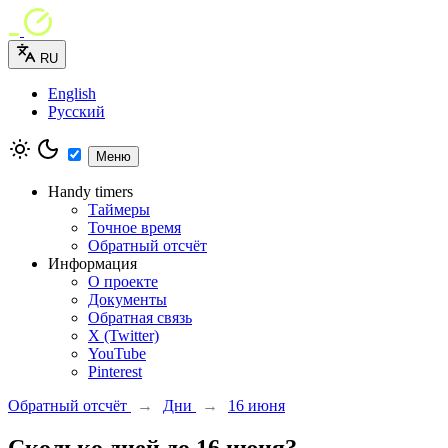
RU
English
Русский
Меню
Handy timers
Таймеры
Точное время
Обратный отсчёт
Информация
О проекте
Документы
Обратная связь
X (Twitter)
YouTube
Pinterest
Обратный отсчёт
→
Дни
→
16 июня
Сколько дней до 16 июня?