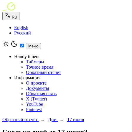
RU
English
Русский
Меню
Handy timers
Таймеры
Точное время
Обратный отсчёт
Информация
О проекте
Документы
Обратная связь
X (Twitter)
YouTube
Pinterest
Обратный отсчёт
→
Дни
→
17 июня
Сколько дней до 17 июня?