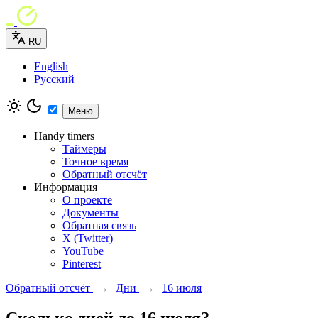
RU
English
Русский
Меню
Handy timers
Таймеры
Точное время
Обратный отсчёт
Информация
О проекте
Документы
Обратная связь
X (Twitter)
YouTube
Pinterest
Обратный отсчёт
→
Дни
→
16 июля
Сколько дней до 16 июля?