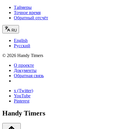
Таймеры
Точное время
Обратный отсчёт
RU
English
Русский
©
2026
Handy Timers
О проекте
Документы
Обратная связь
x (Twitter)
YouTube
Pinterest
Handy Timers