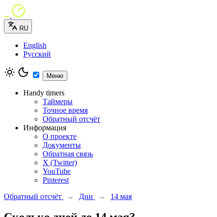
RU
English
Русский
Меню
Handy timers
Таймеры
Точное время
Обратный отсчёт
Информация
О проекте
Документы
Обратная связь
X (Twitter)
YouTube
Pinterest
Обратный отсчёт
→
Дни
→
14 мая
Сколько дней до 14 мая?