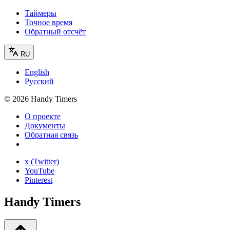
Таймеры
Точное время
Обратный отсчёт
RU
English
Русский
©
2026
Handy Timers
О проекте
Документы
Обратная связь
x (Twitter)
YouTube
Pinterest
Handy Timers