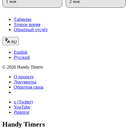
1 мая
2 мая
Таймеры
Точное время
Обратный отсчёт
RU
English
Русский
©
2026
Handy Timers
О проекте
Документы
Обратная связь
x (Twitter)
YouTube
Pinterest
Handy Timers