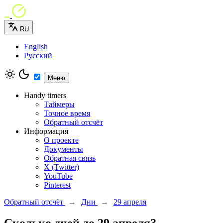
RU
English
Русский
Меню
Handy timers
Таймеры
Точное время
Обратный отсчёт
Информация
О проекте
Документы
Обратная связь
X (Twitter)
YouTube
Pinterest
Обратный отсчёт
→
Дни
→
29 апреля
Сколько дней до 29 апреля?