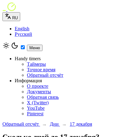
RU
English
Русский
Меню
Handy timers
Таймеры
Точное время
Обратный отсчёт
Информация
О проекте
Документы
Обратная связь
X (Twitter)
YouTube
Pinterest
Обратный отсчёт
→
Дни
→
17 декабря
Сколько дней до 17 декабря?