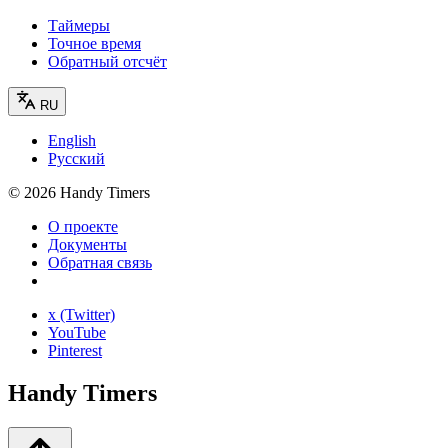
Таймеры
Точное время
Обратный отсчёт
RU
English
Русский
©
2026
Handy Timers
О проекте
Документы
Обратная связь
x (Twitter)
YouTube
Pinterest
Handy Timers