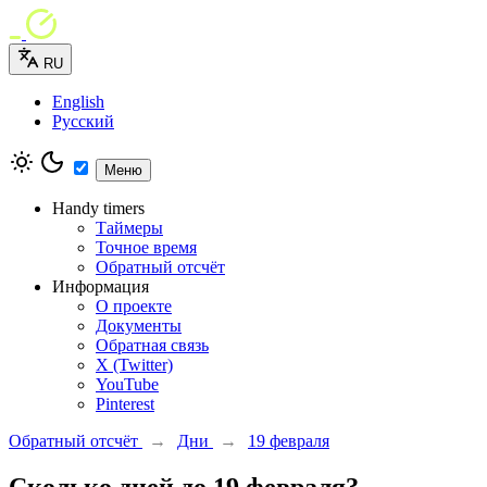
RU
English
Русский
Меню
Handy timers
Таймеры
Точное время
Обратный отсчёт
Информация
О проекте
Документы
Обратная связь
X (Twitter)
YouTube
Pinterest
Обратный отсчёт
→
Дни
→
19 февраля
Сколько дней до 19 февраля?