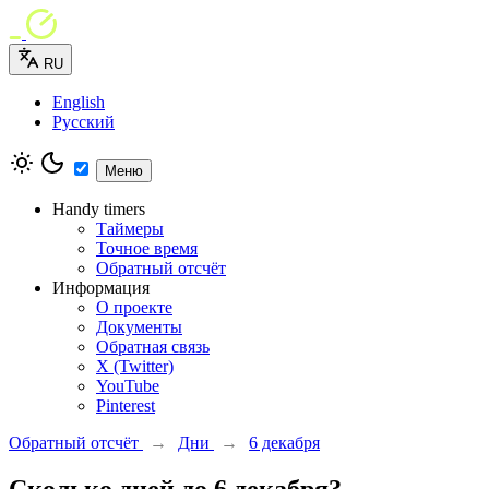
RU
English
Русский
Меню
Handy timers
Таймеры
Точное время
Обратный отсчёт
Информация
О проекте
Документы
Обратная связь
X (Twitter)
YouTube
Pinterest
Обратный отсчёт
→
Дни
→
6 декабря
Сколько дней до 6 декабря?