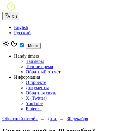
RU
English
Русский
Меню
Handy timers
Таймеры
Точное время
Обратный отсчёт
Информация
О проекте
Документы
Обратная связь
X (Twitter)
YouTube
Pinterest
Обратный отсчёт
→
Дни
→
30 декабря
Сколько дней до 30 декабря?