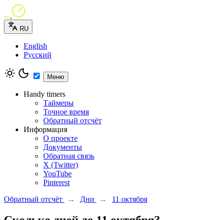
RU
English
Русский
Меню
Handy timers
Таймеры
Точное время
Обратный отсчёт
Информация
О проекте
Документы
Обратная связь
X (Twitter)
YouTube
Pinterest
Обратный отсчёт
→
Дни
→
11 октября
Сколько дней до 11 октября?