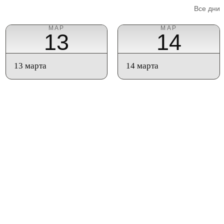
Все дни
МАР
МАР
13
14
13 марта
14 марта