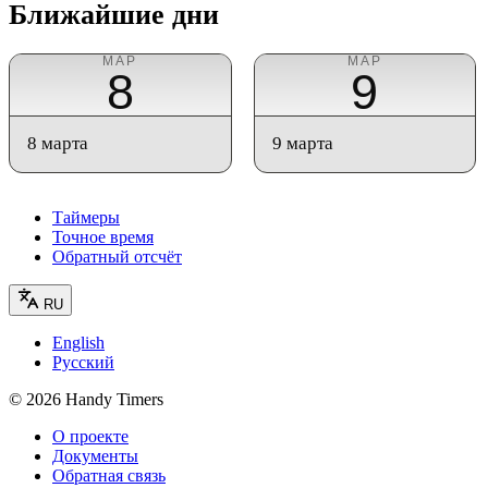
Ближайшие дни
МАР
МАР
8
9
8 марта
9 марта
Таймеры
Точное время
Обратный отсчёт
RU
English
Русский
©
2026
Handy Timers
О проекте
Документы
Обратная связь