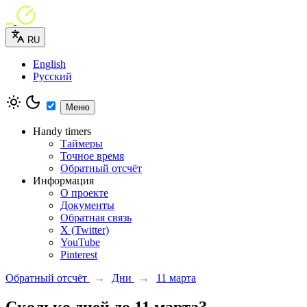
RU
English
Русский
Меню
Handy timers
Таймеры
Точное время
Обратный отсчёт
Информация
О проекте
Документы
Обратная связь
X (Twitter)
YouTube
Pinterest
Обратный отсчёт
→
Дни
→
11 марта
Сколько дней до 11 марта?