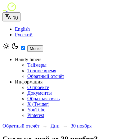
RU
English
Русский
Меню
Handy timers
Таймеры
Точное время
Обратный отсчёт
Информация
О проекте
Документы
Обратная связь
X (Twitter)
YouTube
Pinterest
Обратный отсчёт
→
Дни
→
30 ноября
Сколько дней до 30 ноября?