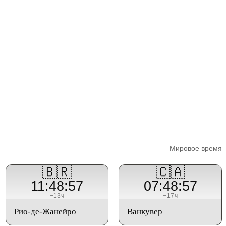
Мировое время
🇧🇷
🇨🇦
11:48:57
07:48:57
−13ч
−17ч
Рио-де-Жанейро
Ванкувер