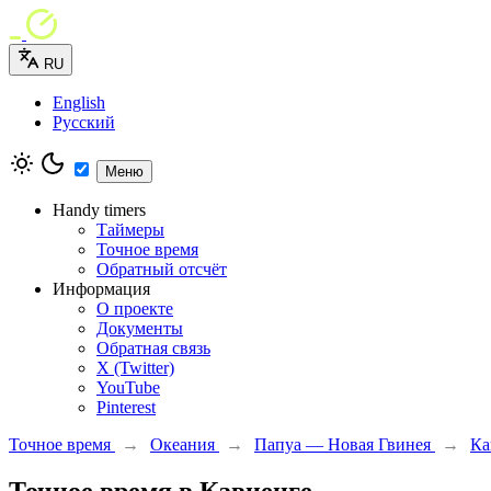
RU
English
Русский
Меню
Handy timers
Таймеры
Точное время
Обратный отсчёт
Информация
О проекте
Документы
Обратная связь
X (Twitter)
YouTube
Pinterest
Точное время
→
Океания
→
Папуа — Новая Гвинея
→
Ка
Точное время в Кавиенге