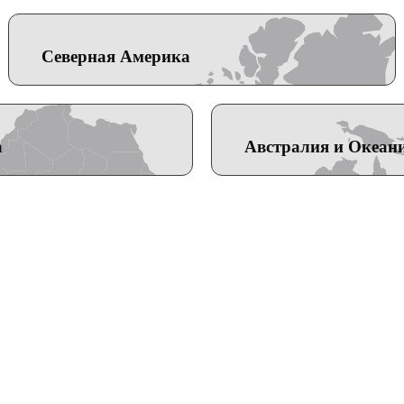
Северная Америка
а
Австралия и Океан