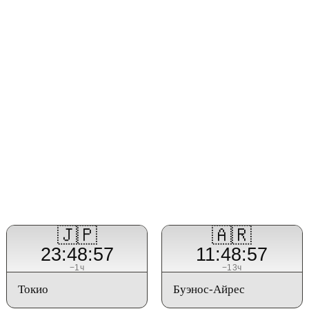
🇯🇵
🇦🇷
23:48:57
11:48:57
−1ч
−13ч
Токио
Буэнос-Айрес