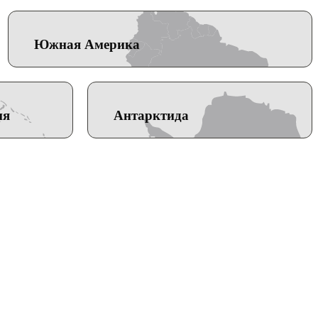
Южная Америка
ия
Антарктида