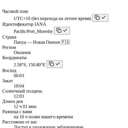
Часовой пояс
UTC+10 (без перехода на летнее время)
Идентификатор IANA
Pacific/Port_Moresby
Страна
Папуа — Новая Гвинея 🇵🇬
Регион
Океания
Координаты
2.58°S, 150.80°E
Восход
06:03
Закат
18:04
Солнечный полдень
12:03
Длина дня
12 ч 01 мин
Разница с вами
на 10 ч позже вашего времени
Расстояние от вас
Доступ к геолокации заблокирован