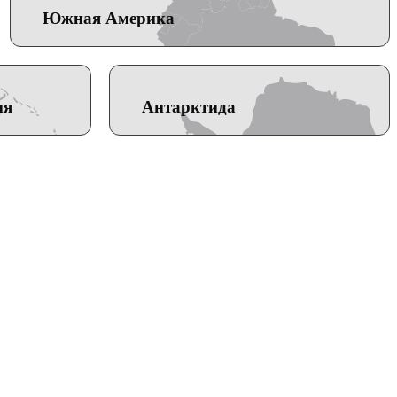
Южная Америка
ия
Антарктида