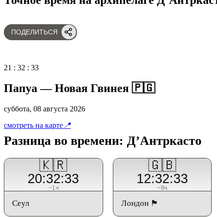
ПОДЕЛИТЬСЯ
21
:
32
:
33
Папуа — Новая Гвинея 🇵🇬
суббота, 08 августа 2026
смотреть на карте
📍
Разница во времени: Д’Антркасто
🇰🇷
🇬🇧
20:32:33
12:32:33
−1ч
−9ч
Сеул
Лондон 🏴󠁧󠁢󠁥󠁮󠁧󠁿