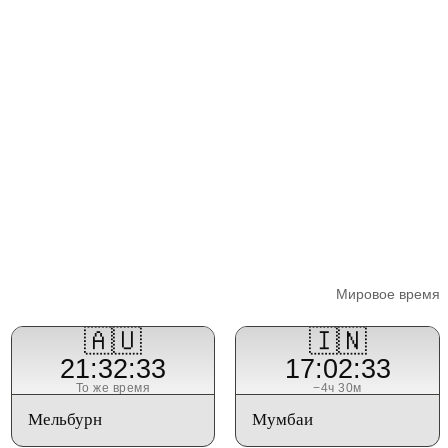
Мировое время
🇦🇺
🇮🇳
21:32:33
17:02:33
То же время
−4ч 30м
Мельбурн
Мумбаи