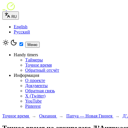
RU
English
Русский
Меню
Handy timers
Таймеры
Точное время
Обратный отсчёт
Информация
О проекте
Документы
Обратная связь
X (Twitter)
YouTube
Pinterest
Точное время
→
Океания
→
Папуа — Новая Гвинея
→
Д’
Точное время на архипелаге Д’Антркас