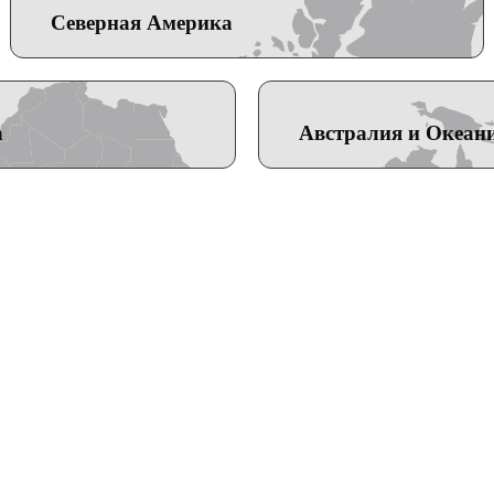
Северная Америка
а
Австралия и Океан