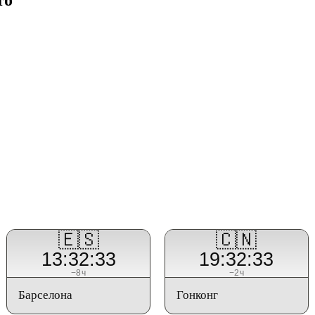
🇪🇸
🇨🇳
13:32:33
19:32:33
−8ч
−2ч
Барселона
Гонконг