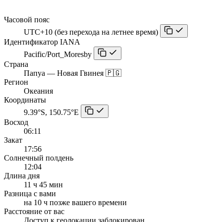
Часовой пояс
UTC+10 (без перехода на летнее время)
Идентификатор IANA
Pacific/Port_Moresby
Страна
Папуа — Новая Гвинея 🇵🇬
Регион
Океания
Координаты
9.39°S, 150.75°E
Восход
06:11
Закат
17:56
Солнечный полдень
12:04
Длина дня
11 ч 45 мин
Разница с вами
на 10 ч позже вашего времени
Расстояние от вас
Доступ к геолокации заблокирован