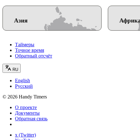
Азия
Африк
Таймеры
Точное время
Обратный отсчёт
RU
English
Русский
©
2026
Handy Timers
О проекте
Документы
Обратная связь
x (Twitter)