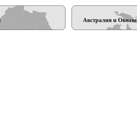
а
Австралия и Океан