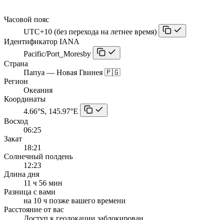
Часовой пояс
UTC+10 (без перехода на летнее время)
Идентификатор IANA
Pacific/Port_Moresby
Страна
Папуа — Новая Гвинея 🇵🇬
Регион
Океания
Координаты
4.66°S, 145.97°E
Восход
06:25
Закат
18:21
Солнечный полдень
12:23
Длина дня
11 ч 56 мин
Разница с вами
на 10 ч позже вашего времени
Расстояние от вас
Доступ к геолокации заблокирован