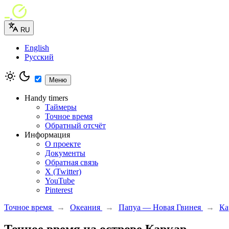
RU
English
Русский
Меню
Handy timers
Таймеры
Точное время
Обратный отсчёт
Информация
О проекте
Документы
Обратная связь
X (Twitter)
YouTube
Pinterest
Точное время
→
Океания
→
Папуа — Новая Гвинея
→
Ка
Точное время на острове Каркар