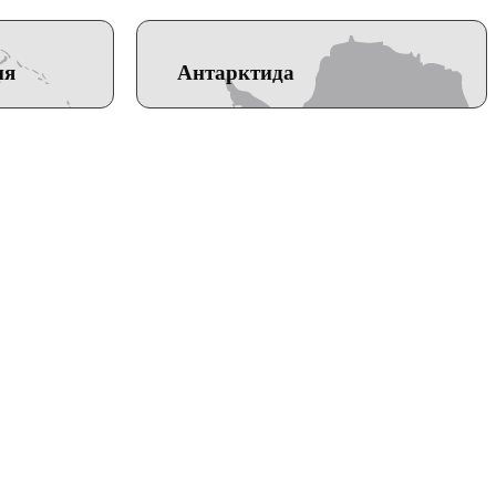
ия
Антарктида