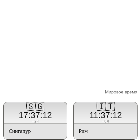
Мировое время
🇸🇬
🇮🇹
17:37:12
11:37:12
−2ч
−8ч
Сингапур
Рим