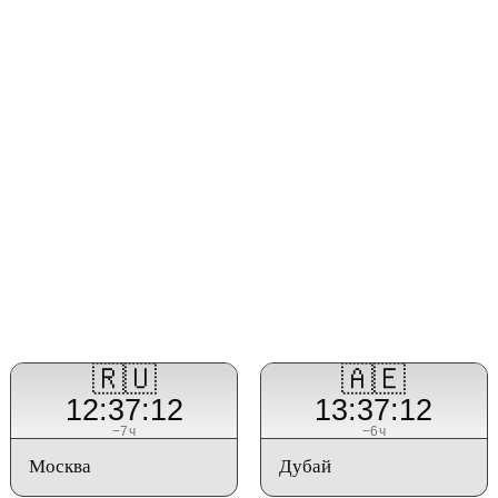
🇷🇺
🇦🇪
12:37:12
13:37:12
−7ч
−6ч
Москва
Дубай