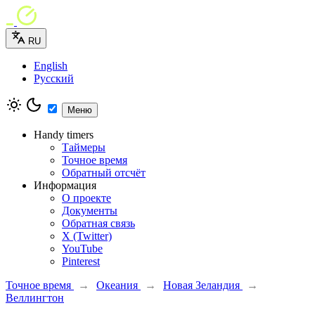
RU
English
Русский
Меню
Handy timers
Таймеры
Точное время
Обратный отсчёт
Информация
О проекте
Документы
Обратная связь
X (Twitter)
YouTube
Pinterest
Точное время
→
Океания
→
Новая Зеландия
→
Веллингтон