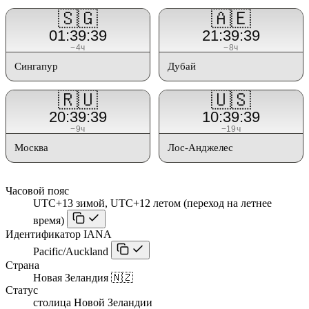
🇸🇬
🇦🇪
01:39:39
21:39:39
−4ч
−8ч
Сингапур
Дубай
🇷🇺
🇺🇸
20:39:39
10:39:39
−9ч
−19ч
Москва
Лос-Анджелес
Часовой пояс
UTC+13 зимой, UTC+12 летом (переход на летнее
время)
Идентификатор IANA
Pacific/Auckland
Страна
Новая Зеландия 🇳🇿
Статус
столица Новой Зеландии