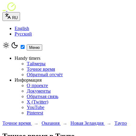
RU
English
Русский
Меню
Handy timers
Таймеры
Точное время
Обратный отсчёт
Информация
О проекте
Документы
Обратная связь
X (Twitter)
YouTube
Pinterest
Точное время
→
Океания
→
Новая Зеландия
→
Таупо
Точное время в Таупо