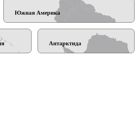
Южная Америка
ия
Антарктида