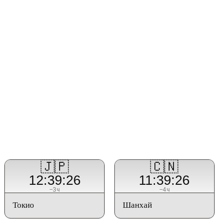
🇯🇵
🇨🇳
12:39:26
11:39:26
−3ч
−4ч
Токио
Шанхай