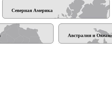
Северная Америка
а
Австралия и Океан