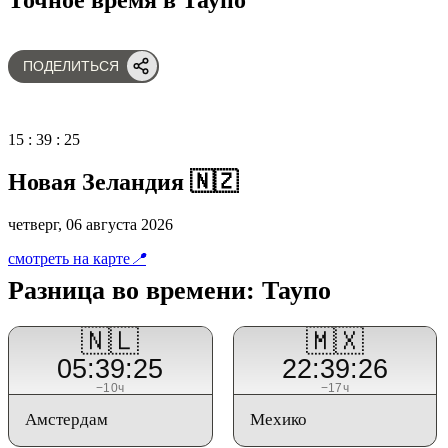
ПОДЕЛИТЬСЯ
15
:
39
:
25
Новая Зеландия 🇳🇿
четверг, 06 августа 2026
смотреть на карте
📍
Разница во времени: Таупо
🇳🇱
🇲🇽
05:39:25
22:39:26
−10ч
−17ч
Амстердам
Мехико