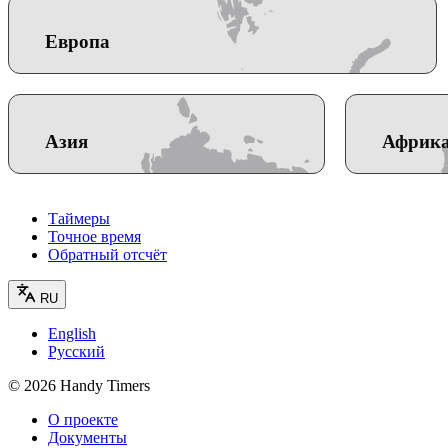
Европа
Азия
Африк
Таймеры
Точное время
Обратный отсчёт
RU
English
Русский
©
2026
Handy Timers
О проекте
Документы