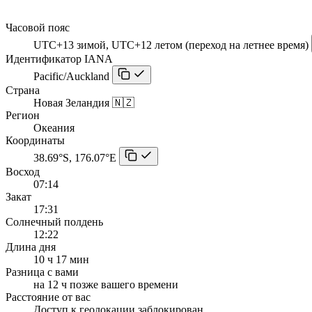
Часовой пояс
UTC+13 зимой, UTC+12 летом (переход на летнее время)
Идентификатор IANA
Pacific/Auckland
Страна
Новая Зеландия 🇳🇿
Регион
Океания
Координаты
38.69°S, 176.07°E
Восход
07:14
Закат
17:31
Солнечный полдень
12:22
Длина дня
10 ч 17 мин
Разница с вами
на 12 ч позже вашего времени
Расстояние от вас
Доступ к геолокации заблокирован