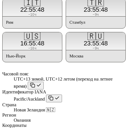
🇮🇹
🇹🇷
22:55:48
23:55:48
−10ч
−9ч
Рим
Стамбул
🇺🇸
🇷🇺
16:55:48
23:55:48
−16ч
−9ч
Нью-Йорк
Москва
Часовой пояс
UTC+13 зимой, UTC+12 летом (переход на летнее
время)
Идентификатор IANA
Pacific/Auckland
Страна
Новая Зеландия 🇳🇿
Регион
Океания
Координаты