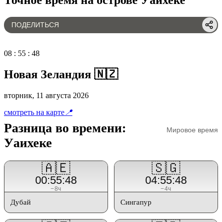
ПОДЕЛИТЬСЯ
08
:
55
:
48
Новая Зеландия 🇳🇿
вторник, 11 августа 2026
смотреть на карте
📍
Разница во времени:
Мировое время
Уаихеке
🇦🇪
🇸🇬
00:55:48
04:55:48
−8ч
−4ч
Дубай
Сингапур