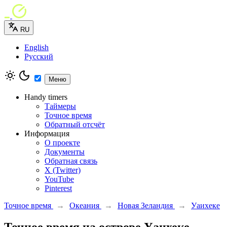
RU
English
Русский
Меню
Handy timers
Таймеры
Точное время
Обратный отсчёт
Информация
О проекте
Документы
Обратная связь
X (Twitter)
YouTube
Pinterest
Точное время
→
Океания
→
Новая Зеландия
→
Уаихеке
Точное время на острове Уаихеке