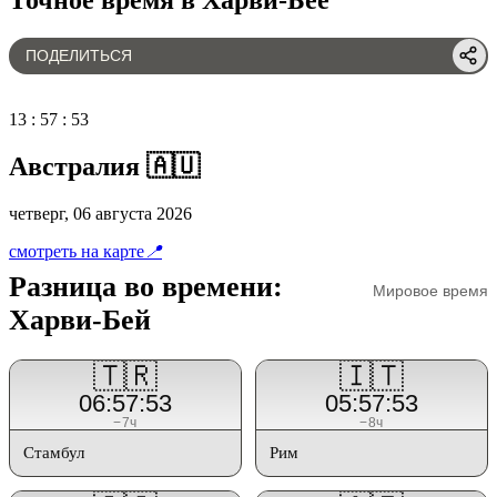
ПОДЕЛИТЬСЯ
13
:
57
:
53
Австралия 🇦🇺
четверг, 06 августа 2026
смотреть на карте
📍
Разница во времени:
Мировое время
Харви-Бей
🇹🇷
🇮🇹
06:57:53
05:57:53
−7ч
−8ч
Стамбул
Рим