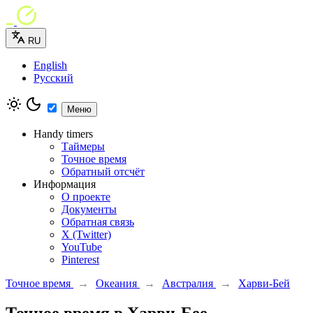
RU
English
Русский
Меню
Handy timers
Таймеры
Точное время
Обратный отсчёт
Информация
О проекте
Документы
Обратная связь
X (Twitter)
YouTube
Pinterest
Точное время
→
Океания
→
Австралия
→
Харви-Бей
Точное время в Харви-Бее