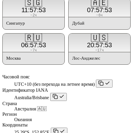
🇸🇬
🇦🇪
11:57:53
07:57:53
−2ч
−6ч
Сингапур
Дубай
🇷🇺
🇺🇸
06:57:53
20:57:53
−7ч
−17ч
Москва
Лос-Анджелес
Часовой пояс
UTC+10 (без перехода на летнее время)
Идентификатор IANA
Australia/Brisbane
Страна
Австралия 🇦🇺
Регион
Океания
Координаты
25.29°S, 152.85°E