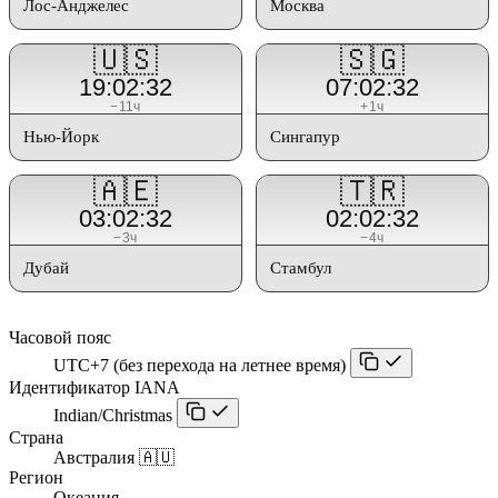
Лос-Анджелес
Москва
🇺🇸
🇸🇬
19:02:32
07:02:32
−11ч
+1ч
Нью-Йорк
Сингапур
🇦🇪
🇹🇷
03:02:32
02:02:32
−3ч
−4ч
Дубай
Стамбул
Часовой пояс
UTC+7 (без перехода на летнее время)
Идентификатор IANA
Indian/Christmas
Страна
Австралия 🇦🇺
Регион
Океания