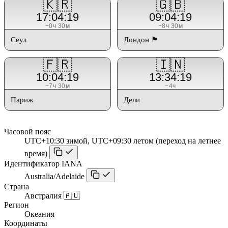
🇰🇷
🇬🇧
17:04:19
09:04:19
−0ч 30м
−8ч 30м
Сеул
Лондон 🏴󠁧󠁢󠁥󠁮󠁧󠁿
🇫🇷
🇮🇳
10:04:19
13:34:19
−7ч 30м
−4ч
Париж
Дели
Часовой пояс
UTC+10:30 зимой, UTC+09:30 летом (переход на летнее
время)
Идентификатор IANA
Australia/Adelaide
Страна
Австралия 🇦🇺
Регион
Океания
Координаты