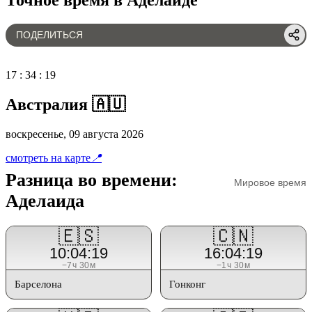
ПОДЕЛИТЬСЯ
17
:
34
:
19
Австралия 🇦🇺
воскресенье, 09 августа 2026
смотреть на карте
📍
Разница во времени:
Мировое время
Аделаида
🇪🇸
🇨🇳
10:04:19
16:04:19
−7ч 30м
−1ч 30м
Барселона
Гонконг