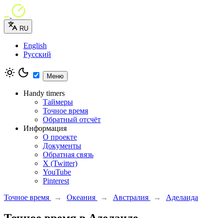
RU
English
Русский
Меню
Handy timers
Таймеры
Точное время
Обратный отсчёт
Информация
О проекте
Документы
Обратная связь
X (Twitter)
YouTube
Pinterest
Точное время
→
Океания
→
Австралия
→
Аделаида
Точное время в Аделаиде