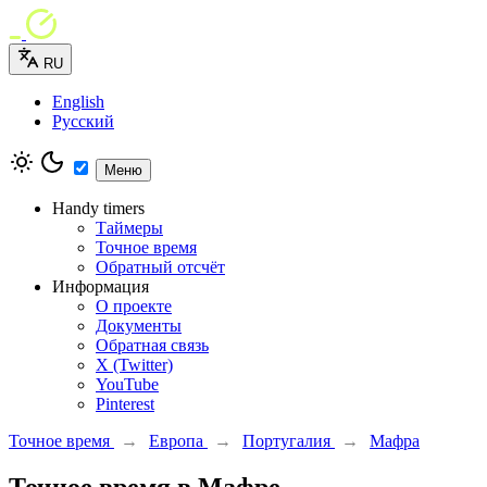
RU
English
Русский
Меню
Handy timers
Таймеры
Точное время
Обратный отсчёт
Информация
О проекте
Документы
Обратная связь
X (Twitter)
YouTube
Pinterest
Точное время
→
Европа
→
Португалия
→
Мафра
Точное время в Мафре