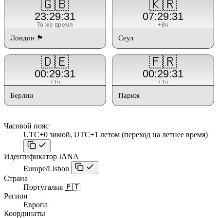
🇬🇧
🇰🇷
23:29:31
07:29:31
То же время
+8ч
Лондон 🏴󠁧󠁢󠁥󠁮󠁧󠁿
Сеул
🇩🇪
🇫🇷
00:29:31
00:29:31
+1ч
+1ч
Берлин
Париж
Часовой пояс
UTC+0 зимой, UTC+1 летом (переход на летнее время)
Идентификатор IANA
Europe/Lisbon
Страна
Португалия 🇵🇹
Регион
Европа
Координаты