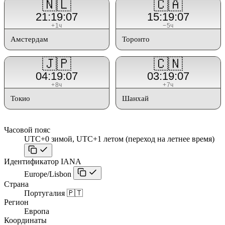
🇳🇱
🇨🇦
21:19:07
15:19:07
+1ч
−5ч
Амстердам
Торонто
🇯🇵
🇨🇳
04:19:07
03:19:07
+8ч
+7ч
Токио
Шанхай
Часовой пояс
UTC+0 зимой, UTC+1 летом (переход на летнее время)
Идентификатор IANA
Europe/Lisbon
Страна
Португалия 🇵🇹
Регион
Европа
Координаты