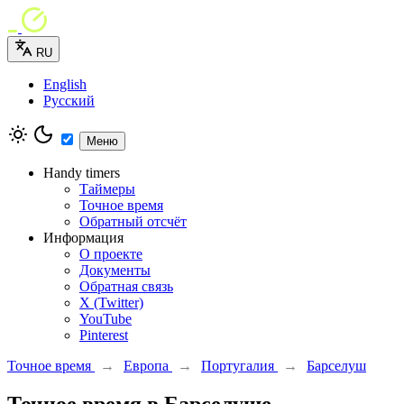
RU
English
Русский
Меню
Handy timers
Таймеры
Точное время
Обратный отсчёт
Информация
О проекте
Документы
Обратная связь
X (Twitter)
YouTube
Pinterest
Точное время
→
Европа
→
Португалия
→
Барселуш
Точное время в Барселуше