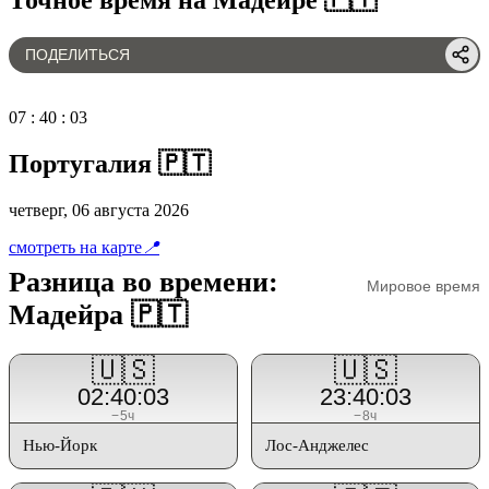
ПОДЕЛИТЬСЯ
07
:
40
:
03
Португалия 🇵🇹
четверг, 06 августа 2026
смотреть на карте
📍
Разница во времени:
Мировое время
Мадейра 🇵🇹
🇺🇸
🇺🇸
02:40:03
23:40:03
−5ч
−8ч
Нью-Йорк
Лос-Анджелес