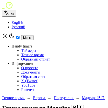
RU
English
Русский
Меню
Handy timers
Таймеры
Точное время
Обратный отсчёт
Информация
О проекте
Документы
Обратная связь
X (Twitter)
YouTube
Pinterest
Точное время
→
Европа
→
Португалия
→
Мадейра 🇵🇹
Точное время на Мадейре 🇵🇹