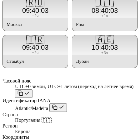
🇷🇺
🇮🇹
09:40:03
08:40:03
+2ч
+1ч
Москва
Рим
🇹🇷
🇦🇪
09:40:03
10:40:03
+2ч
+3ч
Стамбул
Дубай
Часовой пояс
UTC+0 зимой, UTC+1 летом (переход на летнее время)
Идентификатор IANA
Atlantic/Madeira
Страна
Португалия 🇵🇹
Регион
Европа
Координаты