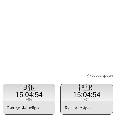
Мировое время
🇧🇷
🇦🇷
15:04:54
15:04:54
−5ч
−5ч
Рио-де-Жанейро
Буэнос-Айрес