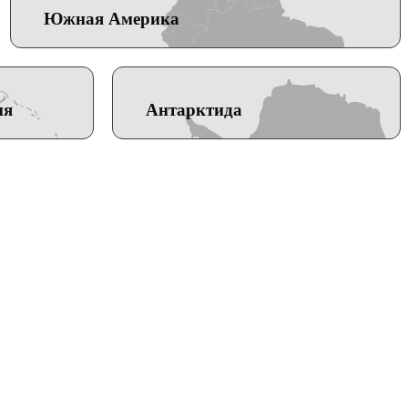
Южная Америка
ия
Антарктида