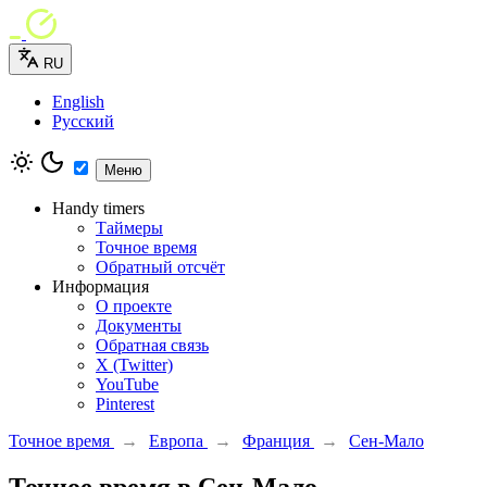
RU
English
Русский
Меню
Handy timers
Таймеры
Точное время
Обратный отсчёт
Информация
О проекте
Документы
Обратная связь
X (Twitter)
YouTube
Pinterest
Точное время
→
Европа
→
Франция
→
Сен-Мало
Точное время в Сен-Мало