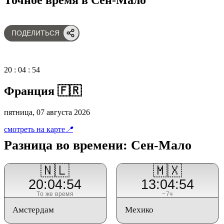
ПОДЕЛИТЬСЯ
20
:
04
:
54
Франция 🇫🇷
пятница, 07 августа 2026
смотреть на карте
📍
Разница во времени: Сен-Мало
🇳🇱
🇲🇽
20:04:54
13:04:54
То же время
−7ч
Амстердам
Мехико