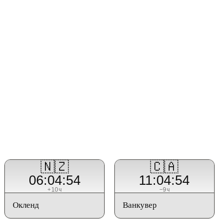
🇳🇿
🇨🇦
06:04:54
11:04:54
+10ч
−9ч
Окленд
Ванкувер