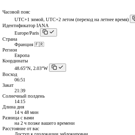
Часовой пояс
UTC+1 зимой, UTC+2 летом (переход на летнее время)
Идентификатор IANA
Europe/Paris
Страна
Франция 🇫🇷
Регион
Европа
Координаты
48.65°N, 2.03°W
Восход
06:51
Закат
21:39
Солнечный полдень
14:15
Длина дня
14 ч 48 мин
Разница с вами
на 2 ч позже вашего времени
Расстояние от вас
Доступ к геолокации заблокирован