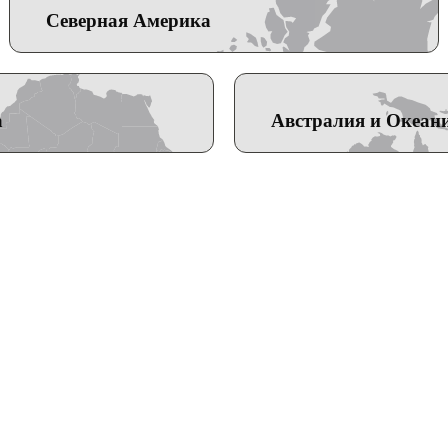
Северная Америка
а
Австралия и Океан