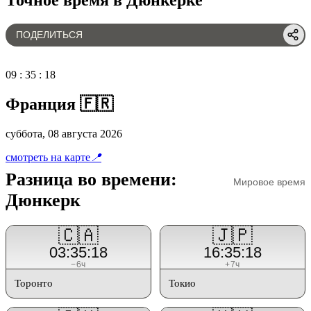
ПОДЕЛИТЬСЯ
09
:
35
:
18
Франция 🇫🇷
суббота, 08 августа 2026
смотреть на карте
📍
Разница во времени:
Мировое время
Дюнкерк
🇨🇦
🇯🇵
03:35:18
16:35:18
−6ч
+7ч
Торонто
Токио