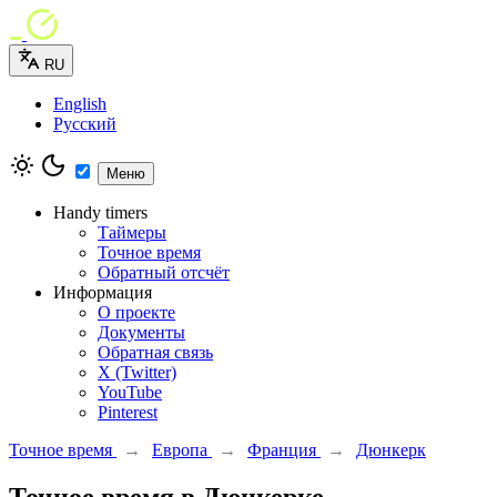
RU
English
Русский
Меню
Handy timers
Таймеры
Точное время
Обратный отсчёт
Информация
О проекте
Документы
Обратная связь
X (Twitter)
YouTube
Pinterest
Точное время
→
Европа
→
Франция
→
Дюнкерк
Точное время в Дюнкерке