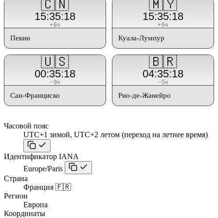
🇨🇳
🇲🇾
15:35:18
15:35:18
+6ч
+6ч
Пекин
Куала-Лумпур
🇺🇸
🇧🇷
00:35:18
04:35:18
−9ч
−5ч
Сан-Франциско
Рио-де-Жанейро
Часовой пояс
UTC+1 зимой, UTC+2 летом (переход на летнее время)
Идентификатор IANA
Europe/Paris
Страна
Франция 🇫🇷
Регион
Европа
Координаты