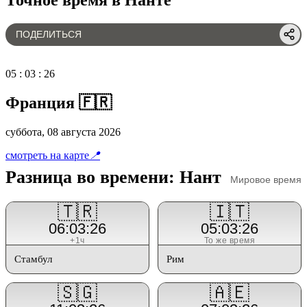
ПОДЕЛИТЬСЯ
05
:
03
:
26
Франция 🇫🇷
суббота, 08 августа 2026
смотреть на карте
📍
Разница во времени: Нант
Мировое время
🇹🇷
🇮🇹
06:03:26
05:03:26
+1ч
То же время
Стамбул
Рим
🇸🇬
🇦🇪