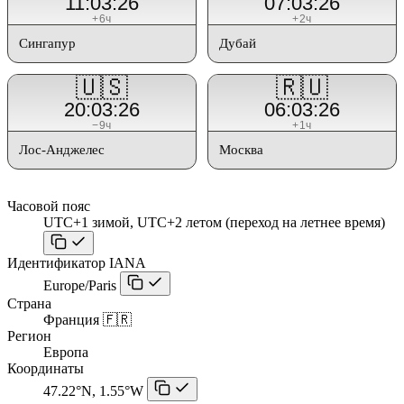
11:03:26
07:03:26
+6ч
+2ч
Сингапур
Дубай
🇺🇸
🇷🇺
20:03:26
06:03:26
−9ч
+1ч
Лос-Анджелес
Москва
Часовой пояс
UTC+1 зимой, UTC+2 летом (переход на летнее время)
Идентификатор IANA
Europe/Paris
Страна
Франция 🇫🇷
Регион
Европа
Координаты
47.22°N, 1.55°W