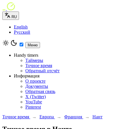
RU
English
Русский
Меню
Handy timers
Таймеры
Точное время
Обратный отсчёт
Информация
О проекте
Документы
Обратная связь
X (Twitter)
YouTube
Pinterest
Точное время
→
Европа
→
Франция
→
Нант
Точное время в Нанте