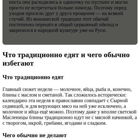
поста они расходились в одиночку по пустыне и могли
просто не встретиться больше никогда. Поэтому перед
уходом просили друг у друга прощения — на всякий
случай. Из монашеской традиции этот обычай
постепенно перешёл в общий церковный обиход и
закрепился в народной культуре уже на Руси.
Что традиционно едят и чего обычно
избегают
Что традиционно едят
Главный сюжет недели — молочное, яйца, рыба и, конечно,
блины с маслом и сметаной. Так сложилось исторически:
календарно эта неделя в православии совпадает с Сырной
седмицей, и для верующих мясо на ней уже исключено, а
молочное и яйца ещё можно. Поэтому даже у вполне светской
Масленицы блины традиционно идут не с мясной начинкой, а
с творогом, икрой, грибами, ягодами и сладким.
Чего обычно не делают