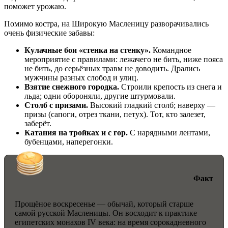
поможет урожаю.
Помимо костра, на Широкую Масленицу разворачивались
очень физические забавы:
Кулачные бои «стенка на стенку».
Командное
мероприятие с правилами: лежачего не бить, ниже пояса
не бить, до серьёзных травм не доводить. Дрались
мужчины разных слобод и улиц.
Взятие снежного городка.
Строили крепость из снега и
льда; одни обороняли, другие штурмовали.
Столб с призами.
Высокий гладкий столб; наверху —
призы (сапоги, отрез ткани, петух). Тот, кто залезет,
заберёт.
Катания на тройках и с гор.
С нарядными лентами,
бубенцами, наперегонки.
Факт
Прощёное воскресенье — обычай, который старше
самой русской Масленицы. Он восходит к практике
египетских монахов IV века: на время сорокадневного