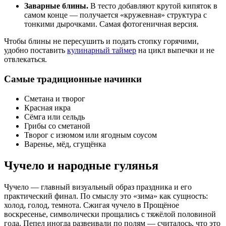
Заварные блины.
В тесто добавляют крутой кипяток в
самом конце — получается «кружевная» структура с
тонкими дырочками. Самая фотогеничная версия.
Чтобы блины не пересушить и подать стопку горячими,
удобно поставить
кулинарный таймер
на цикл выпечки и не
отвлекаться.
Самые традиционные начинки
Сметана и творог
Красная икра
Сёмга или сельдь
Грибы со сметаной
Творог с изюмом или ягодным соусом
Варенье, мёд, сгущёнка
Чучело и народные гулянья
Чучело — главный визуальный образ праздника и его
практический финал. По смыслу это «зима» как сущность:
холод, голод, темнота. Сжигая чучело в Прощёное
воскресенье, символически прощались с тяжёлой половиной
года. Пепел иногда развеивали по полям — считалось, что это