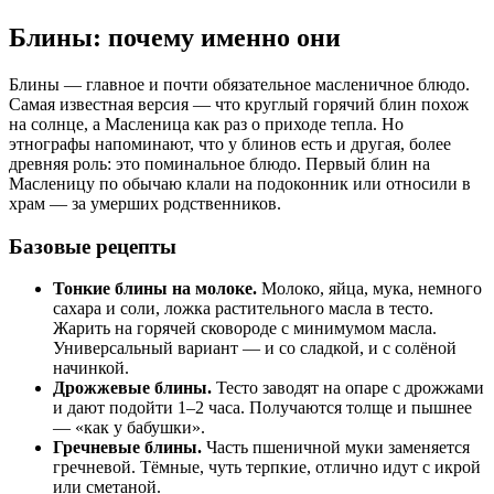
Блины: почему именно они
Блины — главное и почти обязательное масленичное блюдо.
Самая известная версия — что круглый горячий блин похож
на солнце, а Масленица как раз о приходе тепла. Но
этнографы напоминают, что у блинов есть и другая, более
древняя роль: это поминальное блюдо. Первый блин на
Масленицу по обычаю клали на подоконник или относили в
храм — за умерших родственников.
Базовые рецепты
Тонкие блины на молоке.
Молоко, яйца, мука, немного
сахара и соли, ложка растительного масла в тесто.
Жарить на горячей сковороде с минимумом масла.
Универсальный вариант — и со сладкой, и с солёной
начинкой.
Дрожжевые блины.
Тесто заводят на опаре с дрожжами
и дают подойти 1–2 часа. Получаются толще и пышнее
— «как у бабушки».
Гречневые блины.
Часть пшеничной муки заменяется
гречневой. Тёмные, чуть терпкие, отлично идут с икрой
или сметаной.