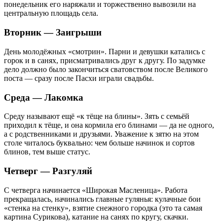
понедельник его наряжали и торжественно вывозили на
центральную площадь села.
Вторник — Заигрыши
День молодёжных «смотрин». Парни и девушки катались с
горок и в санях, присматривались друг к другу. По задумке
дело должно было закончиться сватовством после Великого
поста — сразу после Пасхи играли свадьбы.
Среда — Лакомка
Среду называют ещё «к тёще на блины». Зять с семьёй
приходил к тёще, и она кормила его блинами — да не одного,
а с родственниками и друзьями. Уважение к зятю на этом
столе читалось буквально: чем больше начинок и сортов
блинов, тем выше статус.
Четверг — Разгуляй
С четверга начинается «Широкая Масленица». Работа
прекращалась, начинались главные гулянья: кулачные бои
«стенка на стенку», взятие снежного городка (это та самая
картина Сурикова), катание на санях по кругу, скачки.