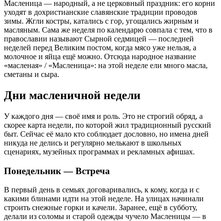
Масленица — народный, а не церковный праздник: его корни
уходят в дохристианские славянские традиции проводов
зимы. Жгли костры, катались с гор, угощались жирным и
масляным. Сама же неделя по календарю совпала с тем, что в
православии называют Сырной седмицей — последней
неделей перед Великим постом, когда мясо уже нельзя, а
молочное и яйца ещё можно. Отсюда народное название
«масленая» / «Масленица»: на этой неделе ели много масла,
сметаны и сыра.
Дни масленичной недели
У каждого дня — своё имя и роль. Это не строгий обряд, а
скорее карта недели, по которой жил традиционный русский
быт. Сейчас её мало кто соблюдает дословно, но имена дней
никуда не делись и регулярно мелькают в школьных
сценариях, музейных программах и рекламных афишах.
Понедельник — Встреча
В первый день в семьях договаривались, к кому, когда и с
какими блинами идти на этой неделе. На улицах начинали
строить снежные горки и качели. Заранее, ещё в субботу,
делали из соломы и старой одежды чучело Масленицы — в