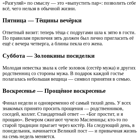
«Разгуляй» по смыслу — это «выпустить пар»: позволить себе
всё, чего нельзя в обычной жизни.
Пятница — Тёщины вечёрки
Ответный визит: теперь тёща с подругами шла к зятю в гости.
По правилам приличия зять должен был лично пригласить её
ещё с вечера четверга, а блины пекла его жена.
Суббота — Золовкины посиделки
Молодая невестка звала к себе золовок (сестёр мужа) и других
родственниц со стороны мужа. В подарок каждой гостье
полагалась небольшая вещица — символ принятия в семью.
Воскресенье — Прощёное воскресенье
Финал недели и одновременно её самый тихий день. У всех
знакомых принято просить прощения — родственников,
соседей, коллег. Стандартный ответ — «Бог простит, и я
прощаю». Вечером сжигают чучело Масленицы; кто-то по
старой традиции прыгает через костёр. На следующий день, в
понедельник, начинается Великий пост — и привычная жизнь
на семь недель меняется.